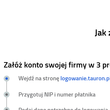
Jak
Załóż konto swojej firmy w 3 p
Wejdź na stronę
logowanie.tauron.p
Przygotuj NIP i numer płatnika
Podaj dane potrzebne do logowania