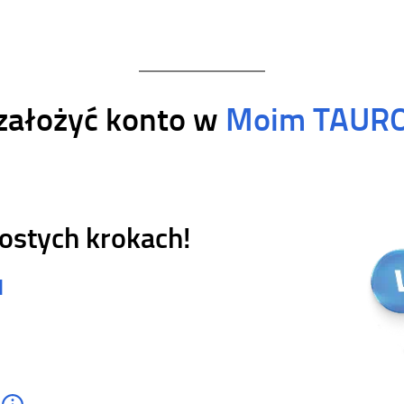
 założyć konto w
Moim TAUR
rostych krokach!
l