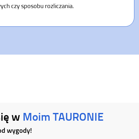
ch czy sposobu rozliczania.
się w
Moim TAURONIE
ę od wygody!