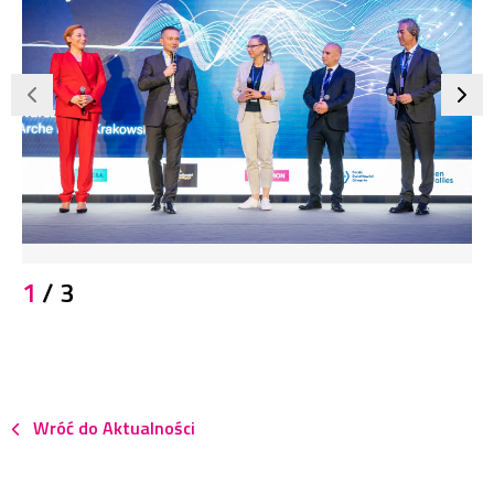
JPG
1
/ 3
406,2
KB
1500x994
pikseli
Wróć do Aktualności