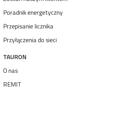
Poradnik energetyczny
Przepisanie licznika
Przyłączenia do sieci
TAURON
O nas
REMIT
Serwis wykorzystuje pliki cookie. Za ich pomocą
zbierane są informacje, które mogą stanowić dane
osobowe. Przetwarzamy je w celu poprawy jakości
usług, w celach analitycznych oraz statystycznych.
Szczegóły w
polityce plików cookie
,
polityce