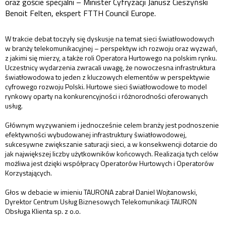
oraz goście specjalni – Minister Cyfryzacji Janusz Cieszyński
Benoit Felten, ekspert FTTH Council Europe.
W trakcie debat toczyły się dyskusje na temat sieci światłowodowych
w branży telekomunikacyjnej – perspektyw ich rozwoju oraz wyzwań,
z jakimi się mierzy, a także roli Operatora Hurtowego na polskim rynku.
Uczestnicy wydarzenia zwracali uwagę, że nowoczesna infrastruktura
światłowodowa to jeden z kluczowych elementów w perspektywie
cyfrowego rozwoju Polski. Hurtowe sieci światłowodowe to model
rynkowy oparty na konkurencyjności i różnorodności oferowanych
usług.
Głównym wyzywaniem i jednocześnie celem branży jest podnoszenie
efektywności wybudowanej infrastruktury światłowodowej,
sukcesywne zwiększanie saturacji sieci, a w konsekwencji dotarcie do
jak największej liczby użytkowników końcowych. Realizacja tych celów
możliwa jest dzięki współpracy Operatorów Hurtowych i Operatorów
Korzystających.
Głos w debacie w imieniu TAURONA zabrał Daniel Wojtanowski,
Dyrektor Centrum Usług Biznesowych Telekomunikacji TAURON
Obsługa Klienta sp. z o.o.