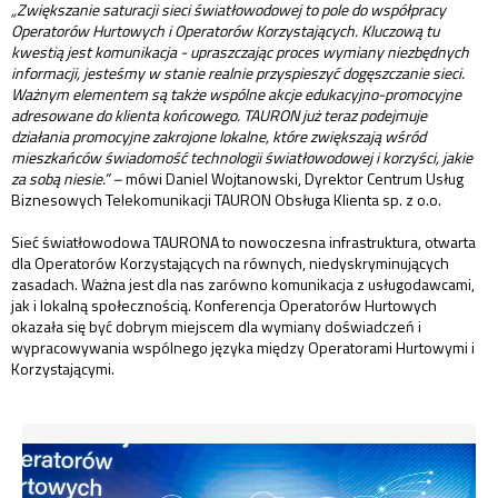
„Zwiększanie saturacji sieci światłowodowej to pole do współpracy
Operatorów Hurtowych i Operatorów Korzystających. Kluczową tu
kwestią jest komunikacja - upraszczając proces wymiany niezbędnych
informacji, jesteśmy w stanie realnie przyspieszyć dogęszczanie sieci.
Ważnym elementem są także wspólne akcje edukacyjno-promocyjne
adresowane do klienta końcowego. TAURON już teraz podejmuje
działania promocyjne zakrojone lokalne, które zwiększają wśród
mieszkańców świadomość technologii światłowodowej i korzyści, jakie
za sobą niesie.” –
mówi Daniel Wojtanowski, Dyrektor Centrum Usług
Biznesowych Telekomunikacji TAURON Obsługa Klienta sp. z o.o.
Sieć światłowodowa TAURONA to nowoczesna infrastruktura, otwarta
dla Operatorów Korzystających na równych, niedyskryminujących
zasadach. Ważna jest dla nas zarówno komunikacja z usługodawcami,
jak i lokalną społecznością. Konferencja Operatorów Hurtowych
okazała się być dobrym miejscem dla wymiany doświadczeń i
wypracowywania wspólnego języka między Operatorami Hurtowymi i
Korzystającymi.