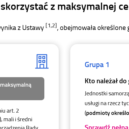
 skorzystać z maksymalnej ce
[1,2]
wynika z Ustawy
, obejmowała określone 
Grupa 1
Kto należał do
ną maksymalną
Jednostki samorzą
usługi na rzecz t
iu art. 2
(
podmioty określon
 mali i średni
Sprawdź pełną 
porządzenia Rady