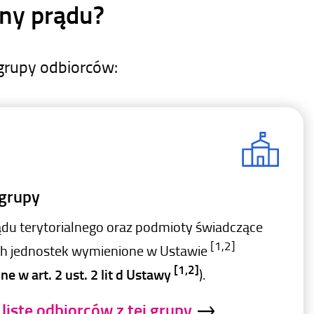
ny prądu?
grupy odbiorców:
 grupy
du terytorialnego oraz podmioty świadczące
[1,2]
ych jednostek wymienione w Ustawie
[1,2]
e w art. 2 ust. 2 lit d Ustawy
).
listę odbiorców z tej grupy