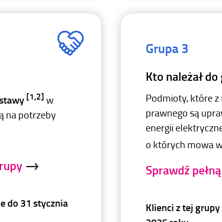
Grupa 3
Kto należał do
[1,2]
Podmioty, które z
 Ustawy
w
prawnego są upra
ną na potrzeby
energii elektrycz
o których mowa 
grupy
Sprawdź pełną 
ie do 31 stycznia
Klienci z tej grup
2025 roku.