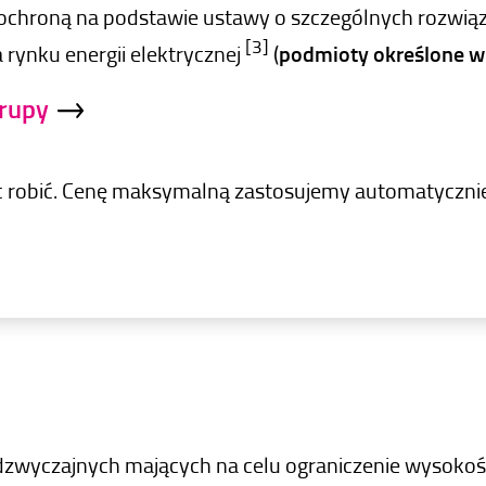
ochroną na podstawie ustawy o szczególnych rozwiąz
[3]
a rynku energii elektrycznej
(
podmioty określone w a
grupy
 nic robić. Cenę maksymalną zastosujemy automatyczni
dzwyczajnych mających na celu ograniczenie wysokości