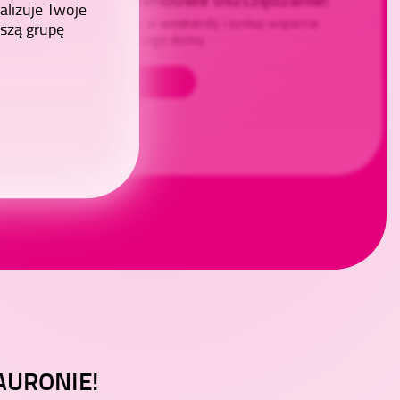
alizuje Twoje
staj z niższych cen prądu w weekendy i zyskaj wsparcie
pszą grupę
zyskaj pomoc fachowców
isanta 24H PLUS dla swojego domu
Sprawdź
Sprawdź
TAURONIE!