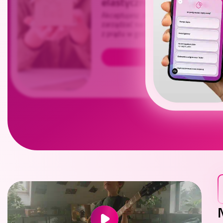
elastyczne
Akceptujesz zmienność cen prądu w c
zarządzać swoim zużyciem? Wybierz of
grupa
z prądu w godzinach, kiedy jest najtań
taryfowa
grupa
G12w
taryfowa
grupa
Sprawdź
G13
taryfowa
G13