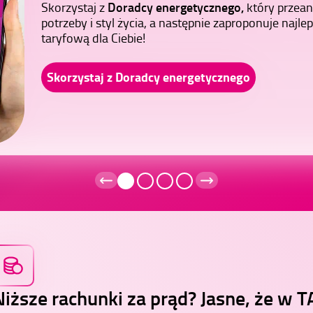
Doradcy energetycznego,
Skorzystaj z
który przean
G12
Korzy
grupa
zasie i chcesz świadomie
potrzeby i styl życia, a następnie zaproponuje najle
Serw
erty elastyczne i korzystaj
taryfowa
taryfową dla Ciebie!
szy.
G13
Skorzystaj z Doradcy energetycznego
Niższe rachunki za prąd? Jasne, że w 