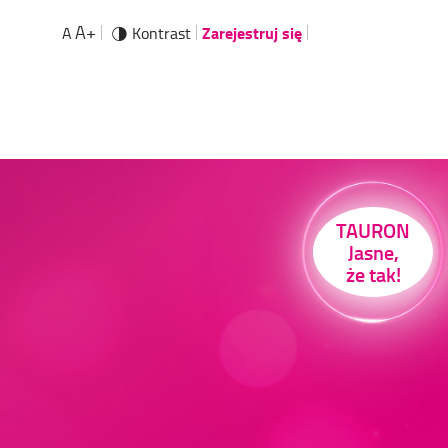
A+
Zarejestruj się
A
Kontrast
TAURON
Jasne,
że tak!