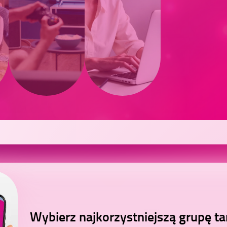
grupa
Wybierz najkorzystniejszą grupę t
taryfowa
Prz