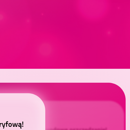
aryfową!
ełącz się na weekendowe oszczędzanie!