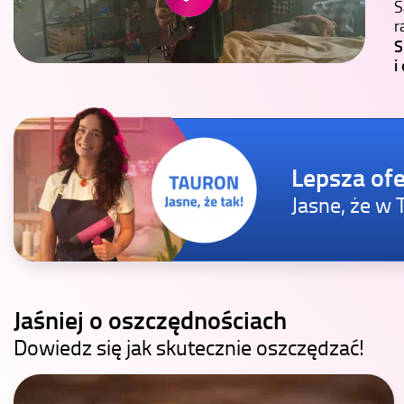
S
r
S
i
Lepsza ofe
Jasne, że w
Jaśniej o oszczędnościach
Dowiedz się jak skutecznie oszczędzać!