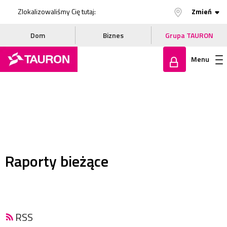
Zlokalizowaliśmy Cię tutaj:
Zmień
Dom
Biznes
Grupa TAURON
Menu
Zaloguj
się
Raporty bieżące
RSS