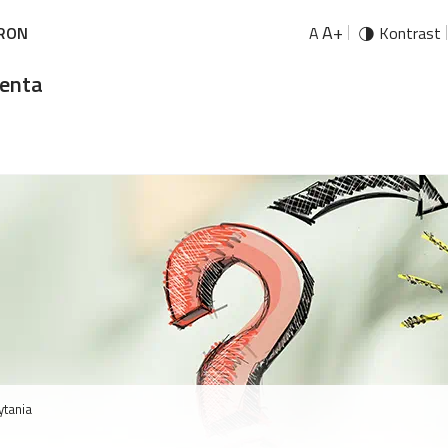
A+
URON
A
Kontrast
ienta
ytania