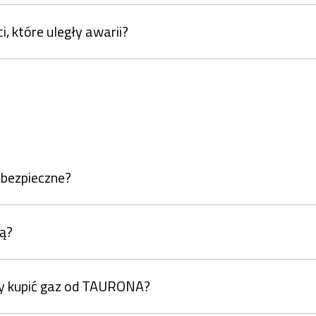
i, które uległy awarii?
 bezpieczne?
wą?
by kupić gaz od TAURONA?