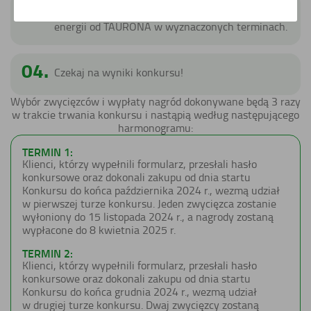
03.
Dokonaj zakupu fotowoltaiki z magazynem
energii od TAURONA w wyznaczonych terminach.
04.
Czekaj na wyniki konkursu!
Wybór zwycięzców i wypłaty nagród dokonywane będą 3 razy
w trakcie trwania konkursu i nastąpią według następującego
harmonogramu:
TERMIN 1:
Klienci, którzy wypełnili formularz, przesłali hasło
konkursowe oraz dokonali zakupu od dnia startu
Konkursu do końca października 2024 r., wezmą udział
w pierwszej turze konkursu. Jeden zwycięzca zostanie
wyłoniony do 15 listopada 2024 r., a nagrody zostaną
wypłacone do 8 kwietnia 2025 r.
TERMIN 2:
Klienci, którzy wypełnili formularz, przesłali hasło
konkursowe oraz dokonali zakupu od dnia startu
Konkursu do końca grudnia 2024 r., wezmą udział
w drugiej turze konkursu. Dwaj zwycięzcy zostaną