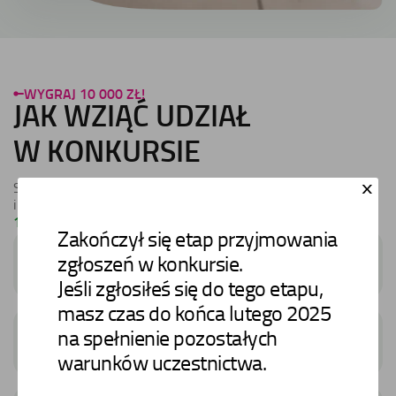
WYGRAJ 10 000 ZŁ!
JAK WZIĄĆ UDZIAŁ
W KONKURSIE
x
fotowoltaikę z magazynem energii
Sprawdź naszą ofertę na
i wymyśl hasło promujące te produkty. Masz szansę wygrać
10 000 zł!
Zakończył się etap przyjmowania
01.
Wypełnij formularz dla fotowoltaiki z magazynem
zgłoszeń w konkursie.
energii.
Jeśli zgłosiłeś się do tego etapu,
masz czas do końca lutego 2025
02.
na spełnienie pozostałych
W formularzu zgłoś chęć wzięcia udziału
w konkursie i wpisz swoje hasło konkursowe.
warunków uczestnictwa.