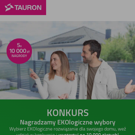
KONKURS
Nagradzamy EKOlogiczne wybory
Wybierz EKOlogiczne rozwiązanie dla swojego domu,
weź
wystartuj po 10 000 złotych!
udział w konkursie i