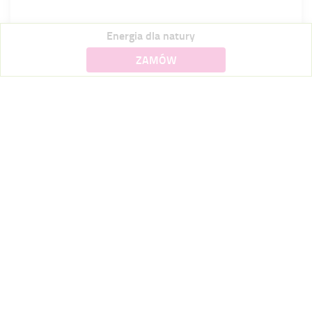
Energia dla natury
ZAMÓW
Wspierasz środowisko
e-
W ramach Energii dla natury wystawiamy wyłącznie
faktury
. Ponadto, wybierając rozliczenie za pomocą
płatności online
, dodatkowo wspierasz środowisko.
Dokumenty i ceny
Poniżej znajduje się lista dokumentów oraz cen dla oferty Energia
dla natury