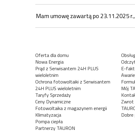
Mam umowę zawartą po 23.11.2025 r., 
Oferta dla domu
Obsług
Nowa Energia
Odczyt
Prąd z Serwisantem 24H PLUS
E-fakt
wieloletnim
Awarie
Ochrona fotowoltaiki z Serwisantem
Formul
24H PLUS wieloletnim
Mój T
Taryfy Sprzedaży
Konta
Ceny Dynamiczne
Zwrot 
Fotowoltaika z magazynem energii
TAURO
Klimatyzacja
Dobre 
Pompa ciepła
Partnerzy TAURON