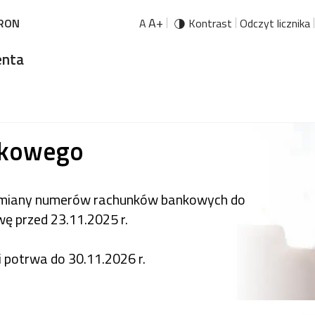
A+
URON
A
Kontrast
Odczyt licznika
enta
nkowego
 zmiany numerów rachunków bankowych do
wę przed 23.11.2025 r.
i potrwa do 30.11.2026 r.