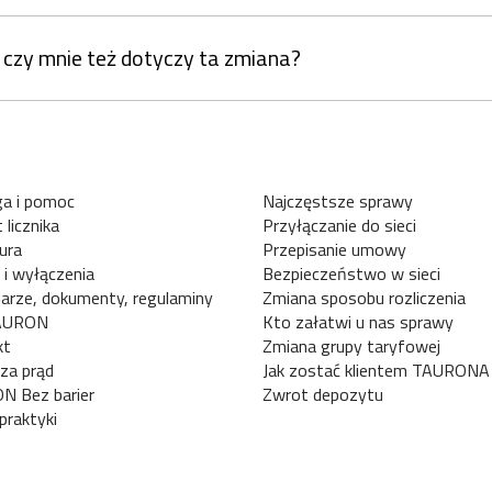
czy mnie też dotyczy ta zmiana?
a i pomoc
Najczęstsze sprawy
 licznika
Przyłączanie do sieci
ura
Przepisanie umowy
 i wyłączenia
Bezpieczeństwo w sieci
arze, dokumenty, regulaminy
Zmiana sposobu rozliczenia
AURON
Kto załatwi u nas sprawy
kt
Zmiana grupy taryfowej
za prąd
Jak zostać klientem TAURONA
N Bez barier
Zwrot depozytu
praktyki