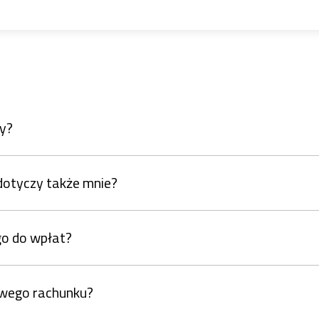
wy?
dotyczy także mnie?
o do wpłat?
owego rachunku?