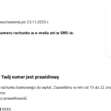
 wystawionej po 23.11.2025 r.
numeru rachunku w e-mailu ani w SMS-ie.
y Twój numer jest prawidłowy
rachunku bankowego do wpłat. Zawarliśmy w nim od 15 do 22 znak
rze.
go prawidłowość.
8
XXXX.