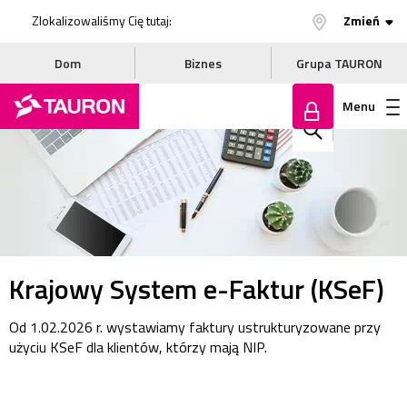
Zlokalizowaliśmy Cię tutaj:
Zmień
Dom
Biznes
Grupa TAURON
Menu
Zaloguj
Szukaj
się
w
serwisie
Krajowy System e-Faktur (KSeF)
Od 1.02.2026 r. wystawiamy faktury ustrukturyzowane przy
użyciu KSeF dla klientów, którzy mają NIP.