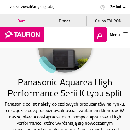
Zlokalizowaliśmy Cię tutaj:
Zmień
Dom
Biznes
Grupa TAURON
Menu
Zaloguj
się
Panasonic Aquarea High
Performance Serii K typu split
Panasonic od lat należy do czołowych producentów na rynku,
ciesząc się dużą rozpoznawalnością i zaufaniem klientów. W
naszej ofercie dostępne są m.in. pompy ciepła z serii High
Performance, które wyróżniają się nowoczesnymi
rozwiązaniami technologicznymi. Cena z montażem od