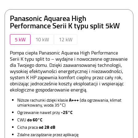
Panasonic Aquarea High
Performance Serii K typu split
5kW
5 kW
10 kW
12 kW
Pompa ciepła Panasonic Aquarea High Performance
Serii K typu split to – wydajne i nowoczesne ogrzewanie
dla Twojego domu. Dzięki zaawansowanej technologii,
wysokiej efektywności energetycznej i niezawodności,
system K HP zapewnia komfort cieplny przez cały rok,
obniżając jednocześnie koszty eksploatacji i wspierając
ekologiczne gospodarowanie energią.
A+++
Niższe rachunki dzięki klasie
(dla ogrzewania, klimat
umiarkowany, woda 35°C)
-25°C
Ogrzewanie nawet przy
do 60°C
CWU
od 28 dB
Cicha praca
Zdalne zarządzanie przez aplikację