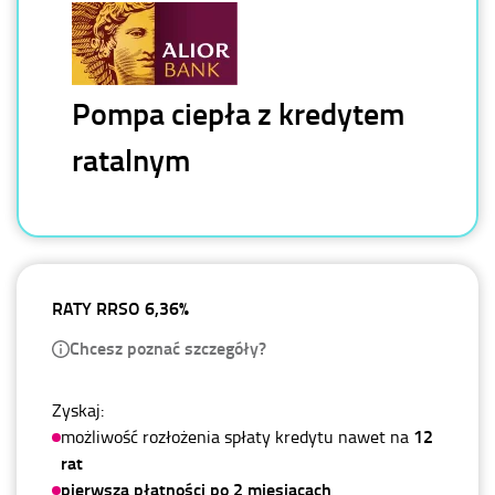
Pompa ciepła z kredytem
ratalnym
RATY RRSO 6,36%
Chcesz poznać szczegóły?
Zyskaj:
12
możliwość rozłożenia spłaty kredytu nawet na
rat
pierwszą płatności po 2 miesiącach