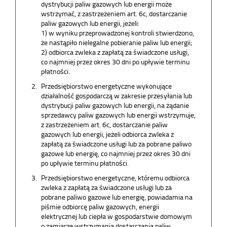
dystrybucji paliw gazowych lub energii może
wstrzymać, z zastrzeżeniem art. 6c, dostarczanie
paliw gazowych lub energii, jeżeli:
1) w wyniku przeprowadzonej kontroli stwierdzono,
że nastąpiło nielegalne pobieranie paliw lub energii;
2) odbiorca zwleka z zapłatą za świadczone usługi,
co najmniej przez okres 30 dni po upływie terminu
płatności.
Przedsiębiorstwo energetyczne wykonujące
działalność gospodarczą w zakresie przesyłania lub
dystrybucji paliw gazowych lub energii, na żądanie
sprzedawcy paliw gazowych lub energii wstrzymuje,
z zastrzeżeniem art. 6c, dostarczanie paliw
gazowych lub energii, jeżeli odbiorca zwleka z
zapłatą za świadczone usługi lub za pobrane paliwo
gazowe lub energię, co najmniej przez okres 30 dni
po upływie terminu płatności.
Przedsiębiorstwo energetyczne, któremu odbiorca
zwleka z zapłatą za świadczone usługi lub za
pobrane paliwo gazowe lub energię, powiadamia na
piśmie odbiorcę paliw gazowych, energii
elektrycznej lub ciepła w gospodarstwie domowym
o zamiarze wstrzymania dostarczania paliw