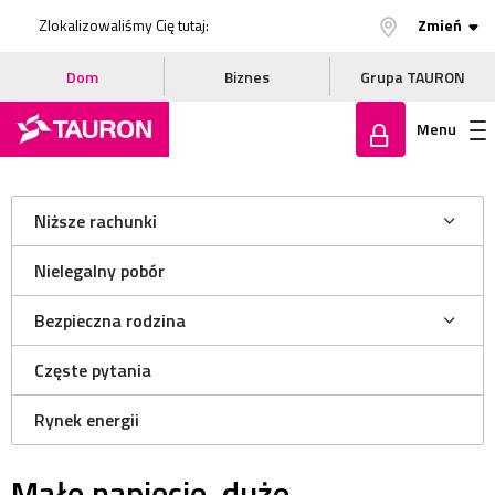
Zlokalizowaliśmy Cię tutaj:
Zmień
Dom
Biznes
Grupa TAURON
Menu
Zaloguj
Niższe rachunki
się
Nielegalny pobór
Bezpieczna rodzina
Częste pytania
Rynek energii
Małe napięcie, duże