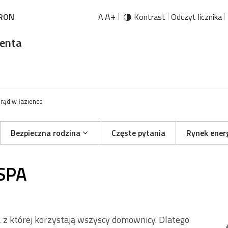
A+
URON
A
Kontrast
Odczyt licznika
ienta
rąd w łazience
Bezpieczna rodzina
Częste pytania
Rynek energ
SPA
 z której korzystają wszyscy domownicy. Dlatego