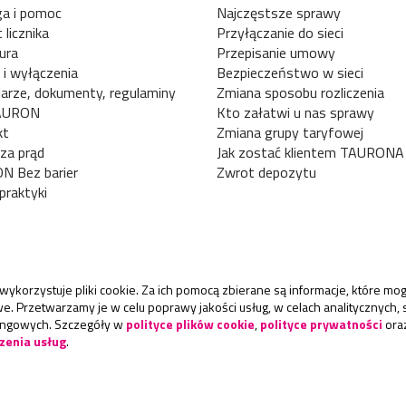
a i pomoc
Najczęstsze sprawy
 licznika
Przyłączanie do sieci
ura
Przepisanie umowy
 i wyłączenia
Bezpieczeństwo w sieci
arze, dokumenty, regulaminy
Zmiana sposobu rozliczenia
AURON
Kto załatwi u nas sprawy
kt
Zmiana grupy taryfowej
za prąd
Jak zostać klientem TAURONA
N Bez barier
Zwrot depozytu
praktyki
wykorzystuje pliki cookie. Za ich pomocą zbierane są informacje, które m
. Przetwarzamy je w celu poprawy jakości usług, w celach analitycznych, 
ingowych. Szczegóły w
polityce plików cookie
,
polityce prywatności
ora
zenia usług
.