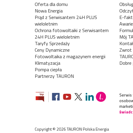
Oferta dla domu
Obsług
Nowa Energia
Odczyt
Prąd z Serwisantem 24H PLUS
E-fakt
wieloletnim
Awarie
Ochrona fotowoltaiki z Serwisantem
Formul
24H PLUS wieloletnim
Mój T
Taryfy Sprzedaży
Konta
Ceny Dynamiczne
Zwrot 
Fotowoltaika z magazynem energii
TAURO
Klimatyzacja
Dobre 
Pompa ciepła
Partnerzy TAURON
Serwis 
osobowe
market
świadc
Copyright ©
2026
TAURON Polska Energia