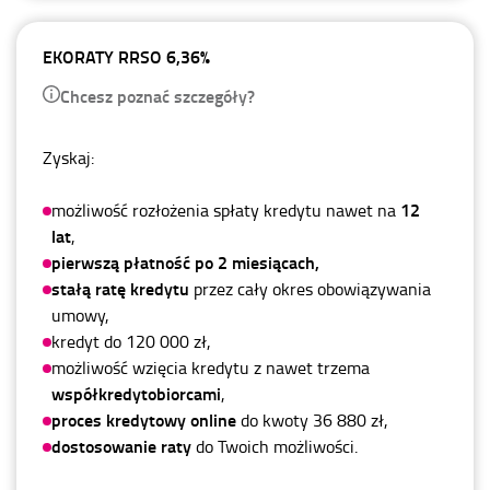
EKORATY RRSO 6,36%
Chcesz poznać szczegóły?
Zyskaj:
12
możliwość rozłożenia spłaty kredytu nawet na
lat
,
pierwszą płatność po 2 miesiącach,
stałą ratę kredytu
przez cały okres obowiązywania
umowy,
kredyt do 120 000 zł,
możliwość wzięcia kredytu z nawet trzema
współkredytobiorcami
,
proces kredytowy online
do kwoty 36 880 zł,
dostosowanie raty
do Twoich możliwości.