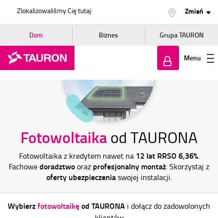
Zlokalizowaliśmy Cię tutaj:
Zmień
Dom
Biznes
Grupa TAURON
Menu
Zaloguj
się
Fotowoltaika
od TAURONA
12 lat RRSO 6,36%
Fotowoltaika z kredytem nawet na
.
doradztwo
profesjonalny montaż
Fachowe
oraz
. Skorzystaj z
oferty ubezpieczenia
swojej instalacji.
Wybierz
fotowoltaikę
od TAURONA
i dołącz do zadowolonych
klientów