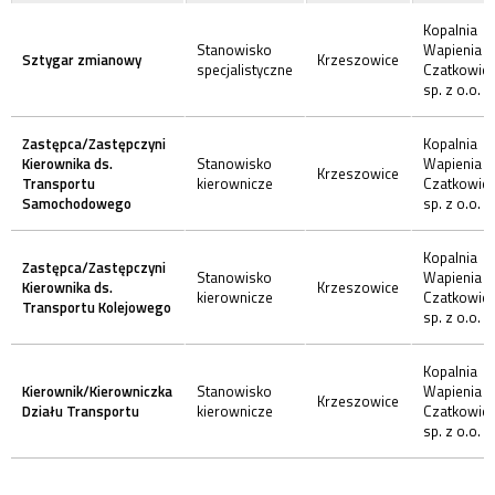
Kopalnia
Stanowisko
Wapienia
Sztygar zmianowy
Krzeszowice
specjalistyczne
Czatkowic
sp. z o.o.
Zastępca/Zastępczyni
Kopalnia
Kierownika ds.
Stanowisko
Wapienia
Krzeszowice
Transportu
kierownicze
Czatkowic
Samochodowego
sp. z o.o.
Kopalnia
Zastępca/Zastępczyni
Stanowisko
Wapienia
Kierownika ds.
Krzeszowice
kierownicze
Czatkowic
Transportu Kolejowego
sp. z o.o.
Kopalnia
Kierownik/Kierowniczka
Stanowisko
Wapienia
Krzeszowice
Działu Transportu
kierownicze
Czatkowic
sp. z o.o.