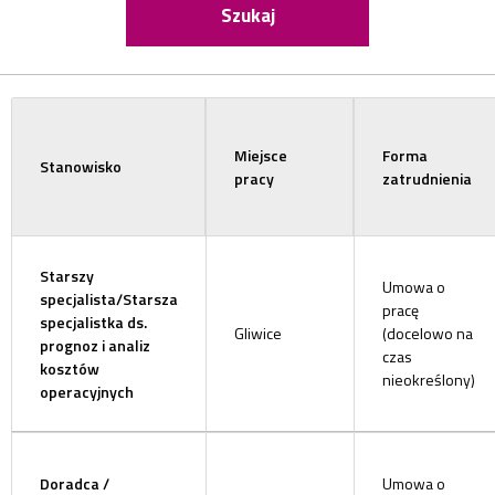
Miejsce
Forma
Stanowisko
pracy
zatrudnienia
Starszy
Umowa o
specjalista/Starsza
pracę
specjalistka ds.
Gliwice
(docelowo na
prognoz i analiz
czas
kosztów
nieokreślony)
operacyjnych
Doradca /
Umowa o