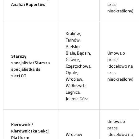
Analiz i Raportów​
czas
nieokreślony)
Kraków,
Tarnów,
Bielsko-
Biała, Będzin,
Umowa o
Starszy
Gliwice,
pracę
specjalista/Starsza
Częstochowa,
(docelowo na
specjalistka ds.
Opole,
czas
sieci OT
Wrocław,
nieokreślony)
Wałbrzych,
Legnica,
Jelenia Góra
Umowa o
Kierownik /
pracę
Kierowniczka Sekcji
Wrocław
(docelowo na
Platform