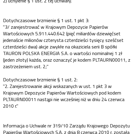
2) uchylenie § 1 ust. 2 tej uchwały.
Dotychczasowe brzmienie § 1 ust. 1 pkt 3:
"3/ zarejestrować w Krajowym Depozycie Papierów
Wartościowych 5.911.440.642 (pięć miliardów dziewięćset
jedenaście milionów czterysta czterdzieści tysięcy sześćset
czterdzieści dwa) akcje zwykłe na okaziciela serii B spółki
TAURON POLSKA ENERGIA S.A. o wartości nominalnej 1 zł
(jeden złoty) każda, oraz oznaczyć je kodem PLTAURN00011, z
zastrzeżeniem ust. 2;"
Dotychczasowe brzmienie § 1 ust. 2:
"2. Zarejestrowanie akcji wskazanych w ust. 1 pkt 3 w
Krajowym Depozycie Papierów Wartościowych pod kodem
PLTAURN00011 nastąpi nie wcześniej niż w dniu 24 czerwca
2010 r."
Informacja o Uchwale nr 319/10 Zarządu Krajowego Depozytu
Papierów Wartościowych S.A. z dnia 8 czerwca 2010 r. została