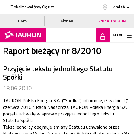
Zlokalizowaliśmy Cię tutaj:
Zmień
Dom
Biznes
Grupa TAURON
Menu
Raport bieżący nr 8/2010
Zaloguj
Przyjęcie tekstu jednolitego Statutu
się
Spółki
18.06.2010
TAURON Polska Energia S.A. ("Spółka") informuje, iż w dniu 17
czerwca 2010 r. Rada Nadzorcza TAURON Polska Energia S.A.
podjęła uchwałę w sprawie przyjęcia jednolitego tekstu
Statutu Spółki.
Tekst jednolity obejmuje zmiany Statutu uchwalone przez
Nadzwyczajne Walne Zgromadzenia Spółki odbyte w dniach 8 i