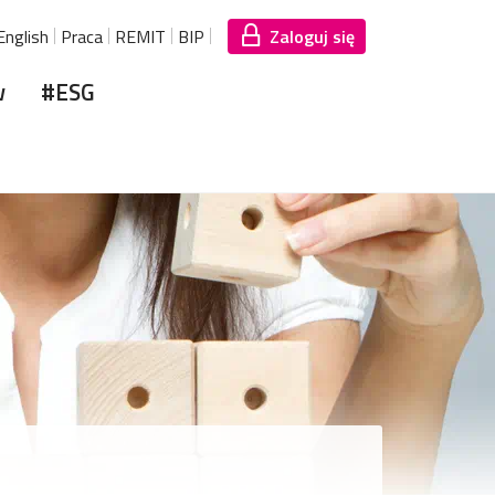
English
Praca
REMIT
BIP
Zaloguj się
w
#ESG