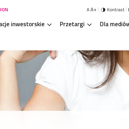
A+
URON
A
Kontrast
acje inwestorskie
Przetargi
Dla medió