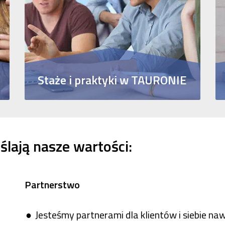
Staże i praktyki w TAURONIE
Sprawdź aktualne oferty staży i praktyk we
spółkach Grupy TAURON
ślają nasze wartości:
Partnerstwo
Jesteśmy partnerami dla klientów i siebie na