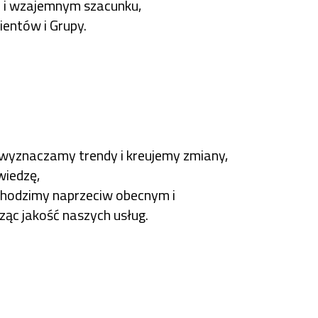
u i wzajemnym szacunku,
ientów i Grupy.
 wyznaczamy trendy i kreujemy zmiany,
wiedzę,
chodzimy naprzeciw obecnym i
ząc jakość naszych usług.