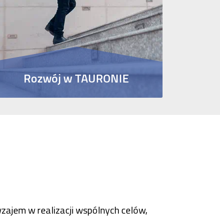
Rozwój w TAURONIE
Poznaj ścieżki kariery w spółkach Grupy
TAURON
wzajem w realizacji wspólnych celów,