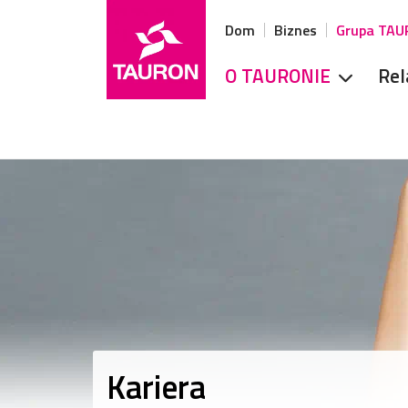
Dom
Biznes
Grupa TA
O TAURONIE
Rel
Kariera