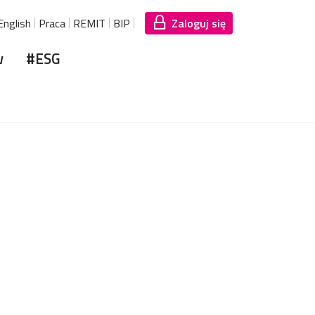
English
Praca
REMIT
BIP
Zaloguj się
w
#ESG