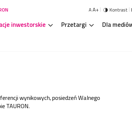
A+
URON
A
Kontrast
acje inwestorskie
Przetargi
Dla medió
nferencji wynikowych, posiedzeń Walnego
pie TAURON.