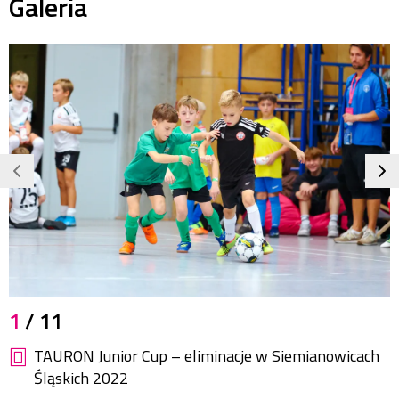
Galeria
JPG
1
/ 11
551,4
KB
TAURON Junior Cup – eliminacje w Siemianowicach
1100x733
pikseli
Śląskich 2022