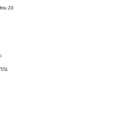
dniu 20
i
55).