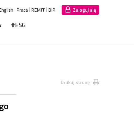
English
Praca
REMIT
BIP
Zaloguj się
w
#ESG
Drukuj stronę
ego