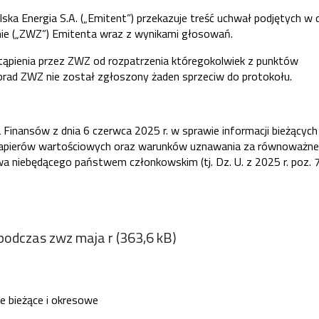
ka Energia S.A. („Emitent”) przekazuje treść uchwał podjętych w 
ie („ZWZ”) Emitenta wraz z wynikami głosowań.
stąpienia przez ZWZ od rozpatrzenia któregokolwiek z punktów
rad ZWZ nie został zgłoszony żaden sprzeciw do protokołu.
ra Finansów z dnia 6 czerwca 2025 r. w sprawie informacji bieżących 
apierów wartościowych oraz warunków uznawania za równoważne
 niebędącego państwem członkowskim (tj. Dz. U. z 2025 r. poz. 7
podczas zwz maja r (363,6 kB)
je bieżące i okresowe