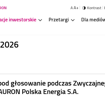
A+
URON
A
Kontrast
acje inwestorskie
Przetargi
Dla medió
/2026
pod głosowanie podczas Zwyczajn
URON Polska Energia S.A.