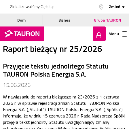
Zlokalizowaliśmy Cię tutaj:
Zmień
Dom
Biznes
Grupa TAURON
Menu
Raport bieżący nr 25/2026
Zaloguj
Przyjęcie tekstu jednolitego Statutu
się
TAURON Polska Energia S.A.
15.06.2026
W nawiązaniu do raportu bieżącego nr 23/2026 z 1 czerwca
2026 r. w sprawie rejestracji zmian Statutu TAURON Polska
Energia S.A. („Statut") TAURON Polska Energia S.A. („Spółka”)
informuje, że w dniu 15 czerwca 2026 r. Rada Nadzorcza Spółki
przyjęła tekst jednolity Statutu uwzględniający zmiany
uchwalone przez Zwyczajne Walne Zgromadzenie Spółki w dniu