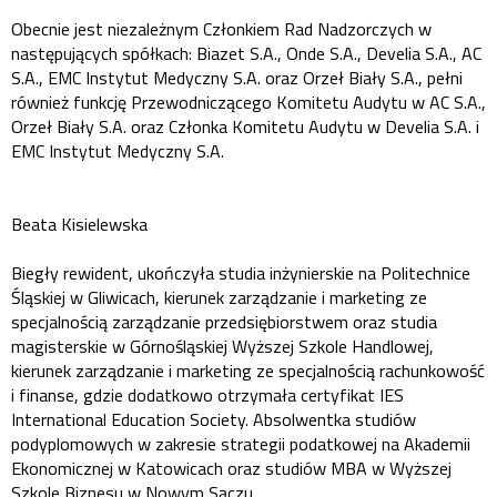
Obecnie jest niezależnym Członkiem Rad Nadzorczych w
następujących spółkach: Biazet S.A., Onde S.A., Develia S.A., AC
S.A., EMC Instytut Medyczny S.A. oraz Orzeł Biały S.A., pełni
również funkcję Przewodniczącego Komitetu Audytu w AC S.A.,
Orzeł Biały S.A. oraz Członka Komitetu Audytu w Develia S.A. i
EMC Instytut Medyczny S.A.
Beata Kisielewska
Biegły rewident, ukończyła studia inżynierskie na Politechnice
Śląskiej w Gliwicach, kierunek zarządzanie i marketing ze
specjalnością zarządzanie przedsiębiorstwem oraz studia
magisterskie w Górnośląskiej Wyższej Szkole Handlowej,
kierunek zarządzanie i marketing ze specjalnością rachunkowość
i finanse, gdzie dodatkowo otrzymała certyfikat IES
International Education Society. Absolwentka studiów
podyplomowych w zakresie strategii podatkowej na Akademii
Ekonomicznej w Katowicach oraz studiów MBA w Wyższej
Szkole Biznesu w Nowym Sączu.