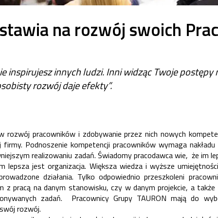
tawia na rozwój swoich Pr
ie inspirujesz innych ludzi. Inni widząc Twoje postęp
sobisty rozwój daje efekty”.
w rozwój pracowników i zdobywanie przez nich nowych kompete
 firmy. Podnoszenie kompetencji pracowników wymaga nakładu c
niejszym realizowaniu zadań. Świadomy pracodawca wie, że im lep
ym lepsza jest organizacja. Większa wiedza i wyższe umiejętności
 prowadzone działania. Tylko odpowiednio przeszkoleni pracown
 pracą na danym stanowisku, czy w danym projekcie, a także 
ykonywanych zadań. Pracownicy Grupy TAURON mają do wybor
 swój rozwój.