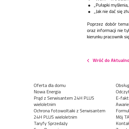
„Pułapki myślenia,
„Jak nie dać się 
Poprzez dobór tema
oraz informacji nie 
kierunku pracownik si
Wróć do Aktualno
Oferta dla domu
Obsług
Nowa Energia
Odczyt
Prąd z Serwisantem 24H PLUS
E-fakt
wieloletnim
Awarie
Ochrona fotowoltaiki z Serwisantem
Formul
24H PLUS wieloletnim
Mój T
Taryfy Sprzedaży
Konta