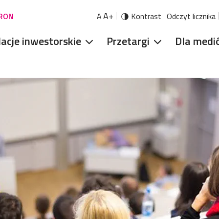
A+
URON
A
Kontrast
Odczyt licznika
lacje inwestorskie
Przetargi
Dla medi