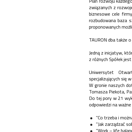
Plan rozwoju każdego
związanych z rozwojem
biznesowe cele firmy
rozbudowana baza szk
proponowanych możli
TAURON dba także o 
Jedną z inicjatyw, k
z różnych Spółek jes
Uniwersytet Otwar
specjalizujących się w
W gronie naszych do
Tomasza Piekota, Pa
Do tej pory w 21 wyk
odpowiedzi na ważne 
"Co trzeba i moż
"Jak zarządzać so
"Work – life bala