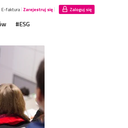
E-faktura
Zarejestruj się
Zaloguj się
ów
#ESG