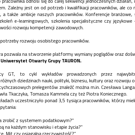
 pracownika odnosi się do całej sekwencji jednoczesnych działań, 
. Zależny jest on od potrzeb i kwalifikacji pracowników, ale co n
, a także ambicje naszych pracowników. Konferencje branżowe, 
oleń e-learningowych, szkolenia specjalistyczne czy językowe 
wości rozwoju kompetencji zawodowych.
potrzeby rozwoju osobistego pracowników.
tóra pozwala na stworzenie platformy wymiany poglądów oraz do
t
Uniwersytet Otwarty Grupy TAURON.
ty GT, to cykl wykładów prowadzonych przez najwybitn
 różnych dziedzinach nauki, polityki, biznesu, kultury oraz rozwoju
tychczasowych prelegentów znaleźć można m.in. Czesława Langa,
wła Tkaczyka, Tomasza Kammela czy też Piotra Koniecznego.
ładach uczestniczyło ponad 3,5 tysiąca pracowników, którzy miel
pytania:
na zrobić z systemem podatkowym?"
bą na każdym stanowisku i etapie życia?"
nce. Mit czy osiągalna rzeczywistość?”