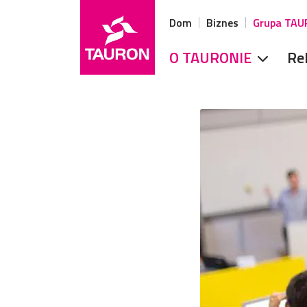
Dom
Biznes
Grupa TA
O TAURONIE
Re