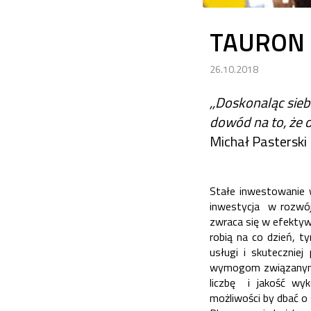
TAURON s
26.10.2018
,,Doskonaląc sieb
dowód na to, że o
Michał Pasterski
Stałe inwestowanie 
inwestycja w rozwój
zwraca się w efektyw
robią na co dzień, t
usługi i skuteczniej
wymogom związanym z
liczbę i jakość w
możliwości by dbać o