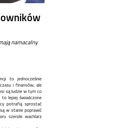
acowników
y mają namacalny
ncji to jednocześnie
zasu i finansów, ale
si są ludzie w tym co
 to lepiej świadczone
icy potrafią sprostać
są w stanie poprawić
u szeroki wachlarz