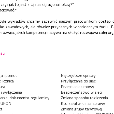
 czyli jak to jest z tą naszą racjonalnością?”
zhackować?”
tyki wykładów chcemy zapewnić naszym pracownikom dostęp d
tylko zawodowych, ale również przydatnych w codziennym życiu. Bo
ę rozwija, jakich kompetencji nabywa ma służyć rozwojowi całej orga
ści
a i pomoc
Najczęstsze sprawy
 licznika
Przyłączanie do sieci
ura
Przepisanie umowy
 i wyłączenia
Bezpieczeństwo w sieci
arze, dokumenty, regulaminy
Zmiana sposobu rozliczenia
AURON
Kto załatwi u nas sprawy
kt
Zmiana grupy taryfowej