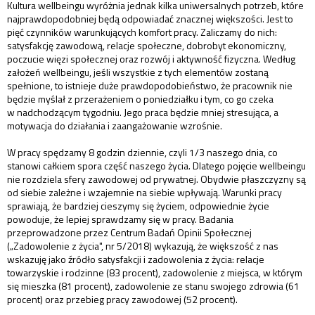
Kultura wellbeingu wyróżnia jednak kilka uniwersalnych potrzeb, które
najprawdopodobniej będą odpowiadać znacznej większości. Jest to
pięć czynników warunkujących komfort pracy. Zaliczamy do nich:
satysfakcję zawodową, relacje społeczne, dobrobyt ekonomiczny,
poczucie więzi społecznej oraz rozwój i aktywność fizyczna. Według
założeń wellbeingu, jeśli wszystkie z tych elementów zostaną
spełnione, to istnieje duże prawdopodobieństwo, że pracownik nie
będzie myślał z przerażeniem o poniedziałku i tym, co go czeka
w nadchodzącym tygodniu. Jego praca będzie mniej stresująca, a
motywacja do działania i zaangażowanie wzrośnie.
W pracy spędzamy 8 godzin dziennie, czyli 1/3 naszego dnia, co
stanowi całkiem spora część naszego życia. Dlatego pojęcie wellbeingu
nie rozdziela sfery zawodowej od prywatnej. Obydwie płaszczyzny są
od siebie zależne i wzajemnie na siebie wpływają. Warunki pracy
sprawiają, że bardziej cieszymy się życiem, odpowiednie życie
powoduje, że lepiej sprawdzamy się w pracy. Badania
przeprowadzone przez Centrum Badań Opinii Społecznej
(„Zadowolenie z życia", nr 5/2018) wykazują, że większość z nas
wskazuję jako źródło satysfakcji i zadowolenia z życia: relacje
towarzyskie i rodzinne (83 procent), zadowolenie z miejsca, w którym
się mieszka (81 procent), zadowolenie ze stanu swojego zdrowia (61
procent) oraz przebieg pracy zawodowej (52 procent).