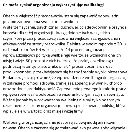
Co może zyskać organizacja wykorzystując wellbeing?
Obecnie większość pracodawców stara się zapewnić odpowiedni
poziom zadowolenia swoim pracownikom
w sferze fizycznej, psychicznej i duchowej, co zdecydowanie przynosi
korzyści dla całej organizacji. Uwzględnienie tych wszystkich
czynników przez pracodawcę zapewnia większe zaangażowanie i
efektywność ze strony pracownika. Deloitte w swoim raporcie z 2017
na temat Trendów HR wskazuję, że 43 procent organizacji
wprowadzających politykę wellbeingu wierzy, że wzmacnia ona ich
misję i wizję. 60 procent z nich twierdzi, że praktyki wellbeingu
podnoszą retencje pracowników, a 61 procent ocenia wzrost
produktywności, przekładających się bezpośrednio wyniki biznesowe.
Badania wykazują również, że wprowadzenie wellbingu do organizacji
w zakresie promocji zdrowia, zmniejsza absencje w wyniku chorób
oraz podnosi produktywność. Zapewnienie pewnego komfortu pracy
wpływa również na polepszenie wizerunku organizacji na zewnątrz.
Ważne jednak by wprowadzony wellbeing nie był tylko pozornym
działaniem ze strony organizacji, a pewną realizowaną polityką, która
wpisuję się w wartości oraz misję i wizję firmy.
Wellbeing w organizacjach nie jest przejściową modą ani niczym
nowym. Obecnie zaczyna się go traktować jako pewne zobowiązanie i