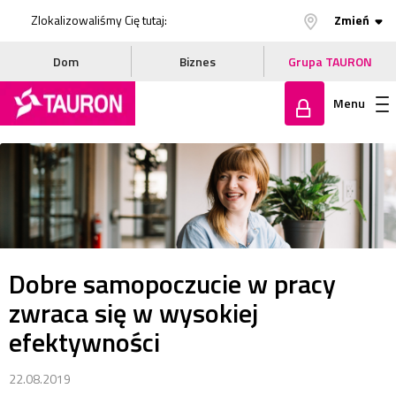
Zlokalizowaliśmy Cię tutaj:
Zmień
Dom
Biznes
Grupa TAURON
Menu
Zaloguj
się
Dobre samopoczucie w pracy
zwraca się w wysokiej
efektywności
22.08.2019