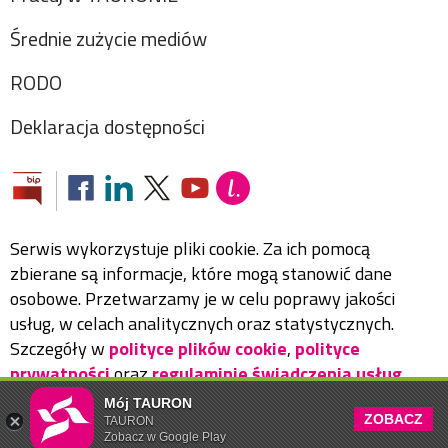
Średnie zużycie mediów
RODO
Deklaracja dostępności
Serwis wykorzystuje pliki cookie. Za ich pomocą
zbierane są informacje, które mogą stanowić dane
osobowe. Przetwarzamy je w celu poprawy jakości
usług, w celach analitycznych oraz statystycznych.
Szczegóły w
polityce plików cookie
,
polityce
prywatności
oraz
regulaminie świadczenia usług
.
Mój TAURON
ZOBACZ
TAURON
Copyright ©
2026
TAURON Polska Energia
Zobacz w Google Play