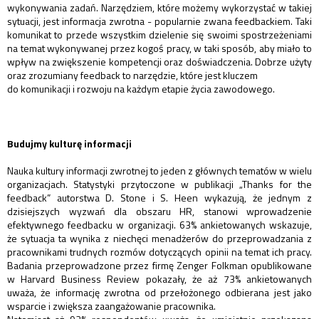
wykonywania zadań. Narzędziem, które możemy wykorzystać w takiej
sytuacji, jest informacja zwrotna - popularnie zwana feedbackiem. Taki
komunikat to przede wszystkim dzielenie się swoimi spostrzeżeniami
na temat wykonywanej przez kogoś pracy, w taki sposób, aby miało to
wpływ na zwiększenie kompetencji oraz doświadczenia. Dobrze użyty
oraz zrozumiany feedback to narzędzie, które jest kluczem
do komunikacji i rozwoju na każdym etapie życia zawodowego.
Budujmy kulturę informacji
Nauka kultury informacji zwrotnej to jeden z głównych tematów w wielu
organizacjach. Statystyki przytoczone w publikacji „Thanks for the
feedback” autorstwa D. Stone i S. Heen wykazują, że jednym z
dzisiejszych wyzwań dla obszaru HR, stanowi wprowadzenie
efektywnego feedbacku w organizacji. 63% ankietowanych wskazuje,
że sytuacja ta wynika z niechęci menadżerów do przeprowadzania z
pracownikami trudnych rozmów dotyczących opinii na temat ich pracy.
Badania przeprowadzone przez firmę Zenger Folkman opublikowane
w Harvard Business Review pokazały, że aż 73% ankietowanych
uważa, że informację zwrotna od przełożonego odbierana jest jako
wsparcie i zwiększa zaangażowanie pracownika.