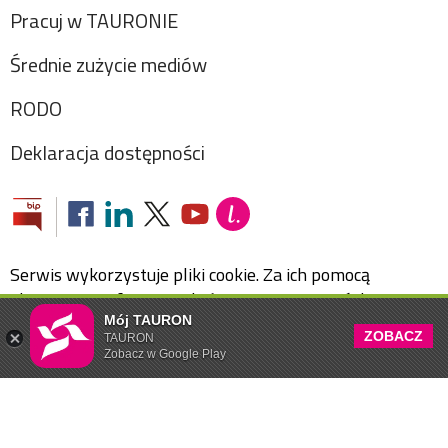
Pracuj w TAURONIE
Średnie zużycie mediów
RODO
Deklaracja dostępności
Serwis wykorzystuje pliki cookie. Za ich pomocą
zbierane są informacje, które mogą stanowić dane
osobowe. Przetwarzamy je w celu poprawy jakości
Mój TAURON
ZOBACZ
TAURON
usług, w celach analitycznych oraz statystycznych.
Zobacz w Google Play
Szczegóły w
polityce plików cookie
,
polityce
prywatności
oraz
regulaminie świadczenia usług
.