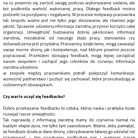
na co powinno się zwrócić uwagę podczas wykonywania zadania, ale
też podkreśla wartość wykonanej pracy. Dlatego feedback można
podzielić na pozytywny i negatywny. W procesie motywacji pracownika
lub zespołu ważne jest nie tylko jego stosowanie, ale również jego
jakość. Sprawnie udzielona informacja zwrotna, przynosi korzyści całej
organizacji. Umiejętność budowania dobrej jakościowo informacji
zwrotnej, niezależnie od naszego stażu pracy, stanowiska czy
doświadczenia jest przydatna. Pracownicy dzięki temu, mogą zauważyć
swoje mocne strony, jak i kompetencje, nad którymi powinni jeszcze
popracować. Przełożeni stosujący feedback, mogą lepiej zarządzać
swoim zespołem i zachęcić jego członków do rozwoju. Informacja
zwrotna udzielona
w zespole między pracownikami potrafi polepszyć komunikacje,
wzmocnić partnerstwo i pozbyć się zachowań, które przeszkadzają w
codziennych obowiązkach.
Czy warto uczyć się feedbacku?
Dobre przekazanie feedbacku to sztuka, której nauka i praktyka może
rozwijać nasze umiejętności.
Tak naprawdę z informacją zwrotną mamy do czynienia niemal na
każdym etapie życia, nie tylko tym zawodowym. Ważne, żeby pamiętać,
że feedback działa w dwie strony, zdecydowanie łatwiej go udzielać niż
przyjmować – ten pozytywny podbuduje nas i wzmocni nasze