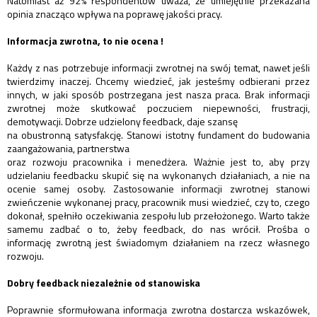
Natomiast aż 92% respondentów uważa, że umiejętnie przekazana
opinia znacząco wpływa na poprawę jakości pracy.
Informacja zwrotna, to nie ocena !
Każdy z nas potrzebuje informacji zwrotnej na swój temat, nawet jeśli
twierdzimy inaczej. Chcemy wiedzieć, jak jesteśmy odbierani przez
innych, w jaki sposób postrzegana jest nasza praca. Brak informacji
zwrotnej może skutkować poczuciem niepewności, frustracji,
demotywacji. Dobrze udzielony feedback, daje szansę
na obustronną satysfakcję. Stanowi istotny fundament do budowania
zaangażowania, partnerstwa
oraz rozwoju pracownika i menedżera. Ważnie jest to, aby przy
udzielaniu feedbacku skupić się na wykonanych działaniach, a nie na
ocenie samej osoby. Zastosowanie informacji zwrotnej stanowi
zwieńczenie wykonanej pracy, pracownik musi wiedzieć, czy to, czego
dokonał, spełniło oczekiwania zespołu lub przełożonego. Warto także
samemu zadbać o to, żeby feedback, do nas wrócił. Prośba o
informację zwrotną jest świadomym działaniem na rzecz własnego
rozwoju.
Dobry feedback niezależnie od stanowiska
Poprawnie sformułowana informacja zwrotna dostarcza wskazówek,